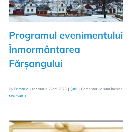
Programul evenimentului
Înmormântarea
Fărșangului
pentr
By
Primaria
|
februarie 22nd, 2023
|
Știri
|
Comentariile sunt închise
Prog
Mai mult
eveni
Înmo
Fărșa