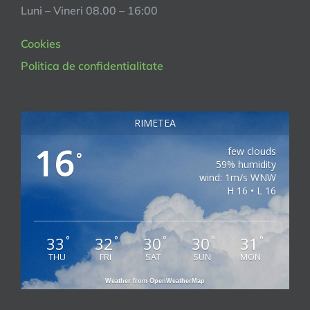
Luni – Vineri 08.00 – 16:00
Cookies
Politica de confidentialitate
RIMETEA
16
few clouds
°
59% humidity
wind: 1m/s WNW
H 16 • L 16
33
32
30
30
31
°
°
°
°
°
THU
FRI
SAT
SUN
MON
Weather from OpenWeatherMap