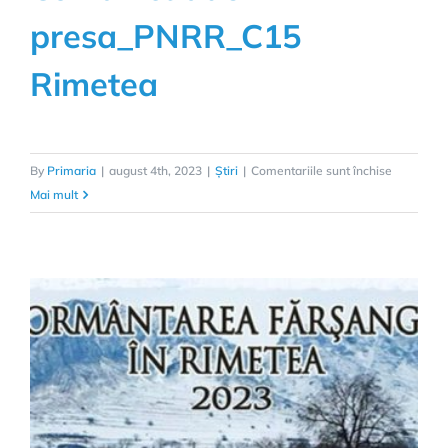
presa_PNRR_C15
Rimetea
pentru
By
Primaria
|
august 4th, 2023
|
Știri
|
Comentariile sunt închise
Comunica
Mai mult
de
presa_PN
Rimetea