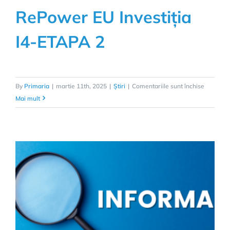
RePower EU Investiția
I4-ETAPA 2
pentru
By
Primaria
|
martie 11th, 2025
|
Știri
|
Comentariile sunt închise
RePowe
Mai mult
EU
Investiția
I4-
ETAPA
2