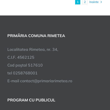
Inainte
1
2
PRIMĂRIA COMUNA RIMETEA
Localitatea Rimetea, nr. 34,
C.I.F. 4562125
Cod poştal 517610
tel 0258768001
E-mail contact@primariarimetea.ro
PROGRAM CU PUBLICUL