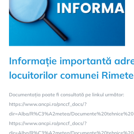
Informație importantă adr
locuitorilor comunei Rimete
Documentația poate fi consultată pe linkul următor:
https://www.ancpi.ro/pnccf_docs/?
dir=Alba/R%C3%A2metea/Documente%20tehnice%20
https://www.ancpi.ro/pnccf_docs/?
dir=Alba/R%C3%A2metea/Documente%20tehnice%20a