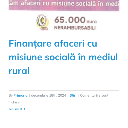
Finanțare afaceri cu
misiune socială în mediul
rural
By
Primaria
|
decembrie 18th, 2024
|
Știri
|
Comentariile sunt
pentru
închise
Finanțare
Mai mult
afaceri
cu