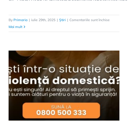
pentru
By
Primaria
|
iulie 29th, 2025
|
Știri
|
Comentariile sunt închise
Informație
Mai mult
importantă
adresată
locuitorilor
comunei
Rimetea!