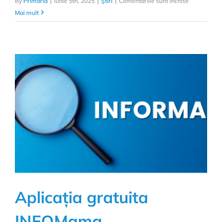
pentru
By
Primaria
|
iunie 5th, 2025
|
Știri
|
Comentariile sunt închise
Anunt
Mai mult
vanzare
mijloc
fix-
05.06.2025
Aplicația gratuita
INFOMama