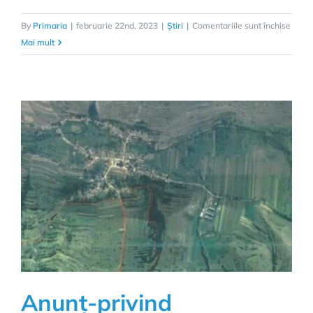
pentr
By
Primaria
|
februarie 22nd, 2023
|
Știri
|
Comentariile sunt închise
Anun
Mai mult
privin
afișa
publi
a
docum
tehni
ale
cadas
Anunț-privind