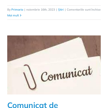
pentr
By
Primaria
|
noiembrie 16th, 2023
|
Știri
|
Comentariile sunt închise
Adre
Mai mult
privi
modif
denu
străzi
Comunicat de