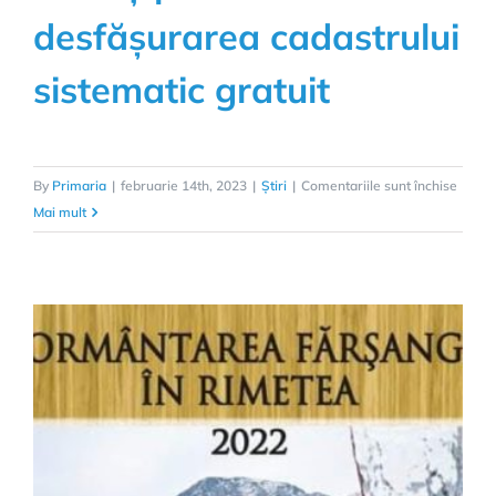
desfășurarea cadastrului
sistematic gratuit
pentr
By
Primaria
|
februarie 14th, 2023
|
Știri
|
Comentariile sunt închise
Anunț
Mai mult
privin
desfă
cadast
sistem
gratui