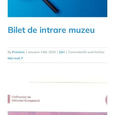
Bilet de intrare muzeu
pentru
By
Primaria
|
ianuarie 13th, 2025
|
Știri
|
Comentariile sunt închise
Bilet
Mai mult
de
intrare
muzeu