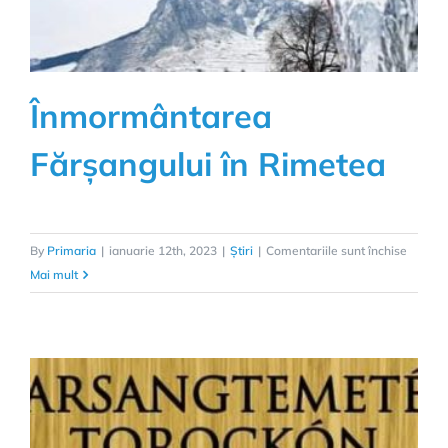
Înmormântarea
Fărșangului în Rimetea
pentru
By
Primaria
|
ianuarie 12th, 2023
|
Știri
|
Comentariile sunt închise
Înmorm
Mai mult
Fărșang
în
Rimete