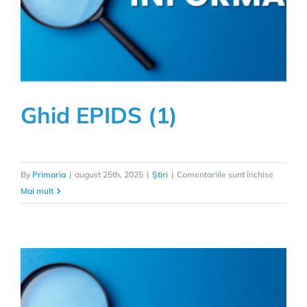
Rădești
Ghid EPIDS (1)
pentru
By
Primaria
|
august 25th, 2025
|
Știri
|
Comentariile sunt închise
Ghid
Mai mult
EPIDS
(1)