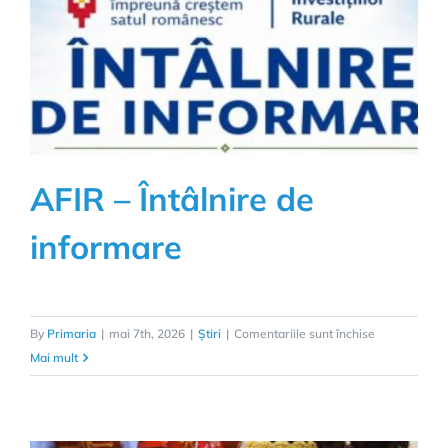
AFIR – Întâlnire de
informare
pentru
By
Primaria
|
mai 7th, 2026
|
Știri
|
Comentariile sunt închise
AFIR
Mai mult
–
Întâlnire
de