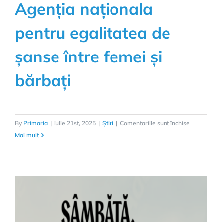
Agenția naționala
pentru egalitatea de
șanse între femei și
bărbați
pentru
By
Primaria
|
iulie 21st, 2025
|
Știri
|
Comentariile sunt închise
Agenția
Mai mult
naționala
pentru
egalitatea
de
șanse
între
femei