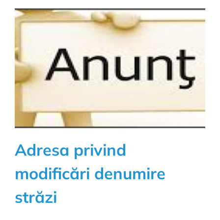
misiune
socială
în
mediul
rural
Adresa privind
modificări denumire
străzi