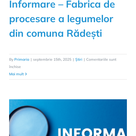
Informare – Fabrica de
procesare a legumelor
din comuna Rădești
By
Primaria
|
septembrie 15th, 2025
|
Știri
|
Comentariile sunt
pentru
închise
Informare
Mai mult
–
Fabrica
de
procesare
a
legumelor
din
comuna