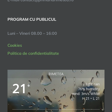
PROGRAM CU PUBLICUL
Luni – Vineri 08.00 – 16:00
Cookies
Politica de confidentialitate
RIMETEA
21
light rain
°
76% humidity
wind: 3m/s WNW
H 21 • L 21