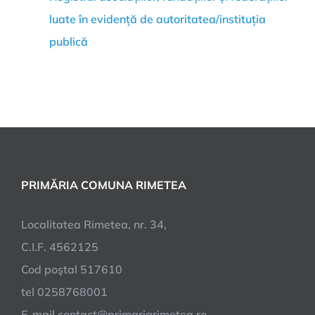
luate în evidență de autoritatea/instituția
publică
PRIMĂRIA COMUNA RIMETEA
Localitatea Rimetea, nr. 34,
C.I.F. 4562125
Cod poştal 517610
tel 0258768001
E-mail contact@primariarimetea.ro