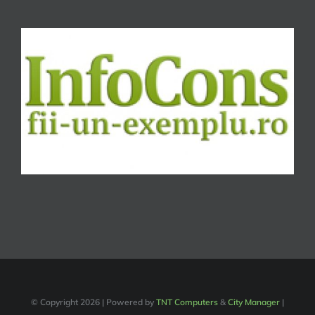
© Copyright
2026 | Powered by
TNT Computers
&
City Manager
|