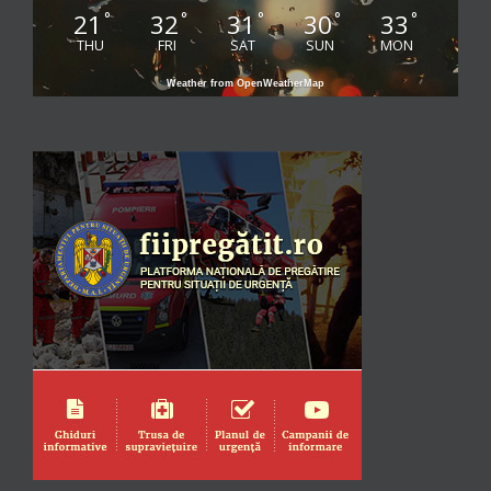
21
32
31
30
33
°
°
°
°
°
THU
FRI
SAT
SUN
MON
Weather from OpenWeatherMap