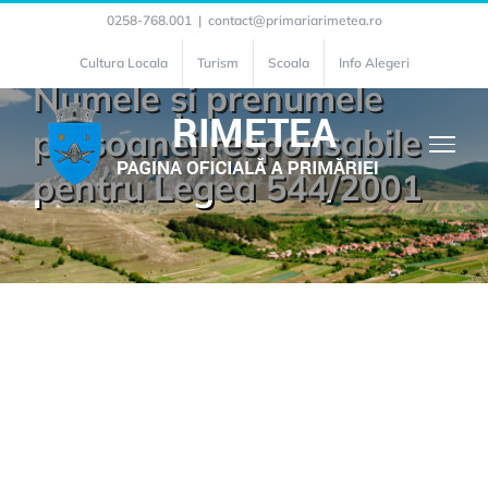
Skip
0258-768.001
|
contact@primariarimetea.ro
to
Cultura Locala
Turism
Scoala
Info Alegeri
Numele și prenumele
content
persoanei responsabile
pentru Legea 544/2001