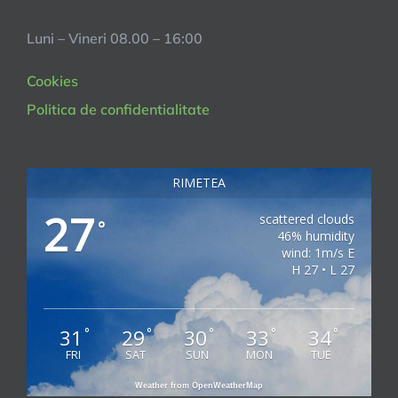
Luni – Vineri 08.00 – 16:00
Cookies
Politica de confidentialitate
RIMETEA
27
scattered clouds
°
46% humidity
wind: 1m/s E
H 27 • L 27
31
29
30
33
34
°
°
°
°
°
FRI
SAT
SUN
MON
TUE
Weather from OpenWeatherMap