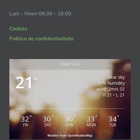
Luni – Vineri 08.00 – 16:00
Cookies
Politica de confidentialitate
RIMETEA
21
clear sky
°
57% humidity
wind: 2m/s SE
H 21 • L 21
32
30
30
33
34
°
°
°
°
°
FRI
SAT
SUN
MON
TUE
Weather from OpenWeatherMap