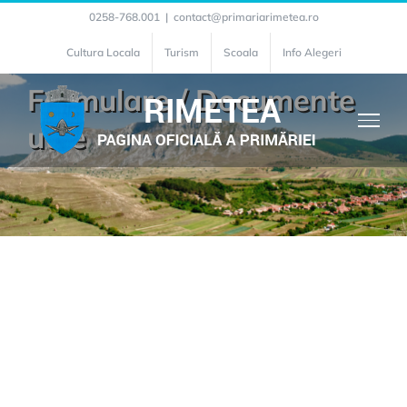
Skip
0258-768.001
|
contact@primariarimetea.ro
to
Cultura Locala
Turism
Scoala
Info Alegeri
content
Formulare / Documente
utile