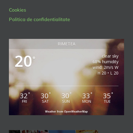
Cookies
Politica de confidentialitate
RIMETEA
20
clear sky
°
68% humidity
wind: 2m/s W
H 20 • L 20
32
30
30
33
35
°
°
°
°
°
FRI
SAT
SUN
MON
TUE
Weather from OpenWeatherMap