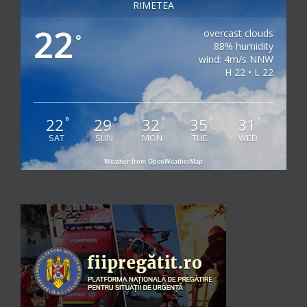
RIMETEA
22
overcast clouds
°
88% humidity
wind: 4m/s NNW
H 22 • L 22
22
29
32
35
31
°
°
°
°
°
SAT
SUN
MON
TUE
WED
Weather from OpenWeatherMap