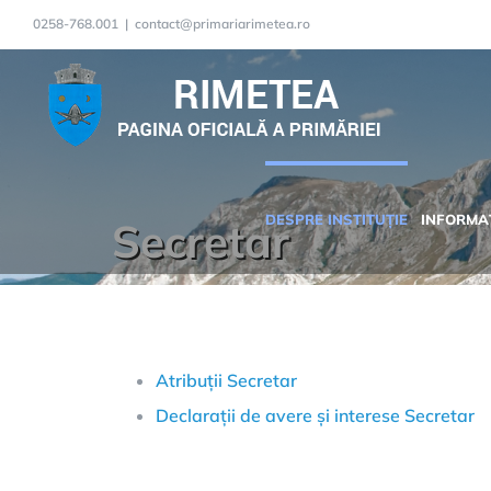
Skip
0258-768.001
|
contact@primariarimetea.ro
to
content
DESPRE INSTITUȚIE
INFORMAȚ
Secretar
Atribuții Secretar
Declarații de avere și interese Secretar