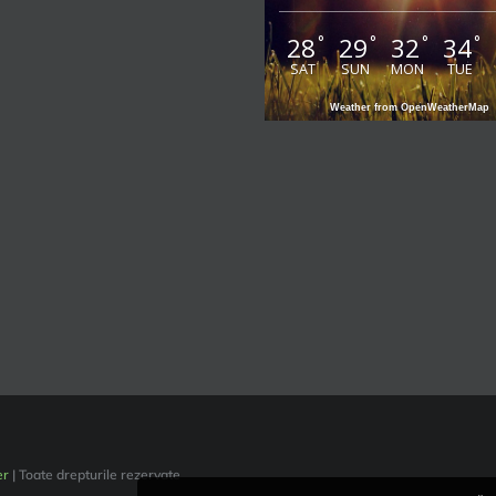
28
29
32
34
°
°
°
°
SAT
SUN
MON
TUE
Weather from OpenWeatherMap
er
| Toate drepturile rezervate