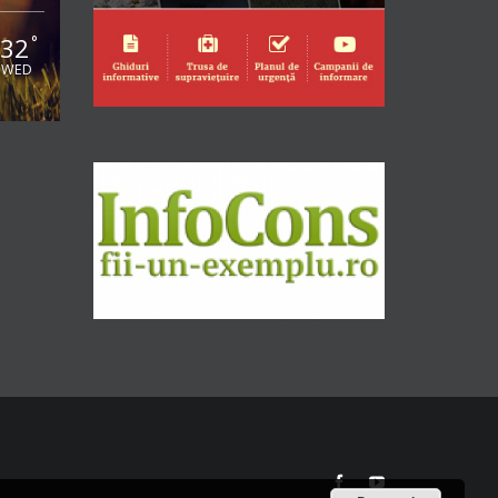
32
°
WED
Facebook
YouTube