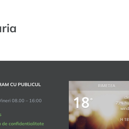
ria
AM CU PUBLICUL
RIMETEA
18
cl
°
Vineri 08.00 – 16:00
73% hu
wind
s
H 18
a de confidentialitate