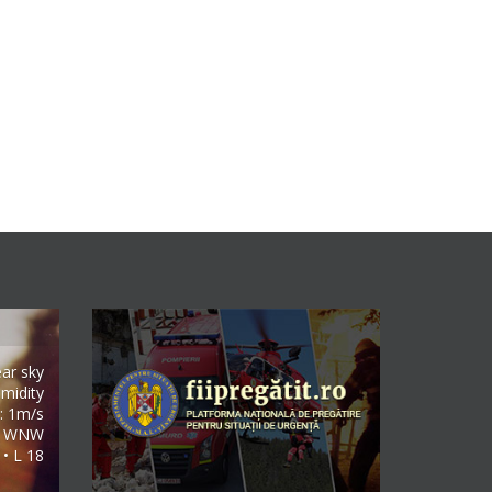
ear sky
midity
: 1m/s
WNW
 • L 18