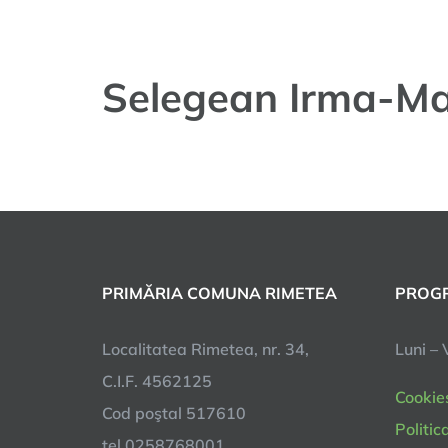
Selegean Irma-Ma
PRIMĂRIA COMUNA RIMETEA
PROGR
Localitatea Rimetea, nr. 34,
Luni – 
C.I.F. 4562125
Cookie
Cod poştal 517610
Politic
tel 0258768001