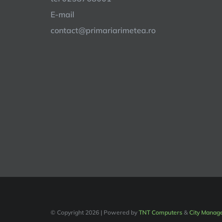
E-mail
contact@primariarimetea.ro
© Copyright
2026 | Powered by
TNT Computers
&
City Manag