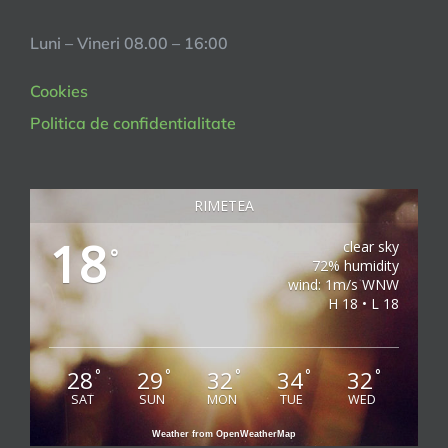
Luni – Vineri 08.00 – 16:00
Cookies
Politica de confidentialitate
RIMETEA
18
clear sky
°
72% humidity
wind: 1m/s WNW
H 18 • L 18
28
29
32
34
32
°
°
°
°
°
SAT
SUN
MON
TUE
WED
Weather from OpenWeatherMap