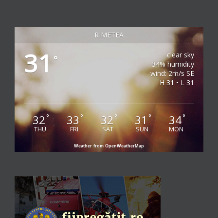
RIMETEA
31
clear sky
°
34% humidity
wind: 2m/s SE
H 31 • L 31
32
33
32
31
34
°
°
°
°
°
THU
FRI
SAT
SUN
MON
Weather from OpenWeatherMap