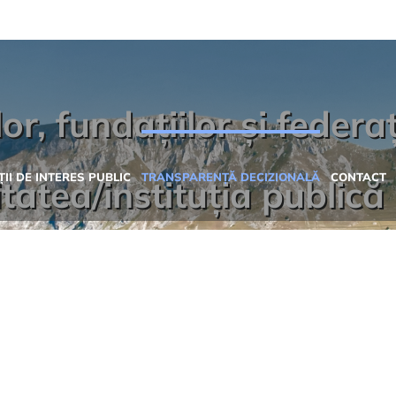
or, fundațiilor și federaț
II DE INTERES PUBLIC
TRANSPARENȚĂ DECIZIONALĂ
CONTACT
tatea/instituția publică