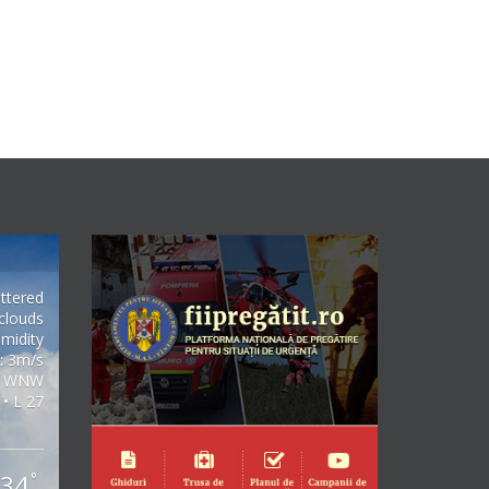
ttered
clouds
midity
: 3m/s
WNW
 • L 27
34
°