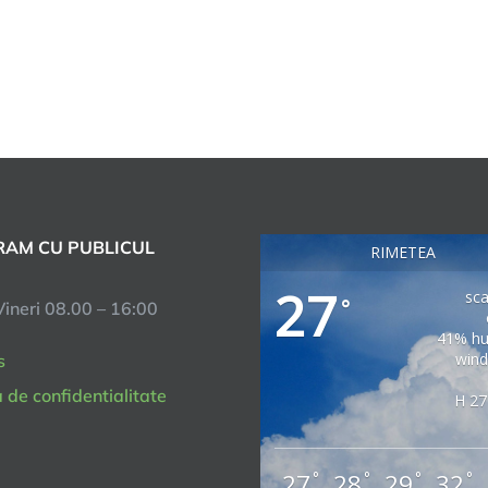
AM CU PUBLICUL
RIMETEA
27
sca
°
Vineri 08.00 – 16:00
41% hu
wind
s
a de confidentialitate
H 27
27
28
29
32
°
°
°
°