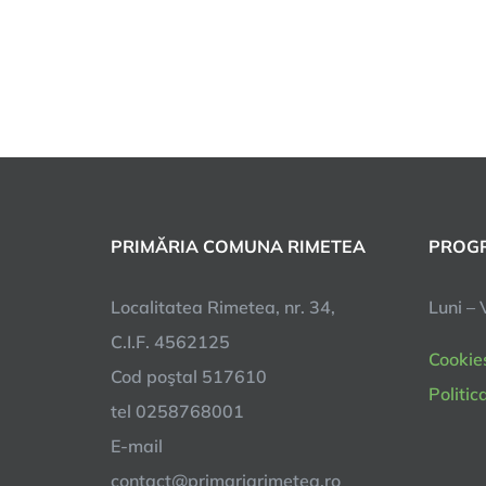
PRIMĂRIA COMUNA RIMETEA
PROGR
Localitatea Rimetea, nr. 34,
Luni – 
C.I.F. 4562125
Cookie
Cod poştal 517610
Politic
tel 0258768001
E-mail
contact@primariarimetea.ro