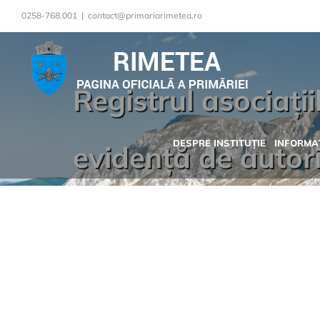
Skip
0258-768.001
|
contact@primariarimetea.ro
to
content
Registrul asociațiil
DESPRE INSTITUȚIE
INFORMAȚ
evidență de autori