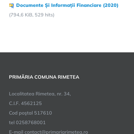
Documente Și Informații Financiare (2020)
(794,6 KiB, 529 hits)
PRIMĂRIA COMUNA RIMETEA
Localitatea Rimetea, nr. 34,
C.I.F. 4562125
Cod poştal 517610
tel 0258768001
E-mail contact@primariarimetea.ro