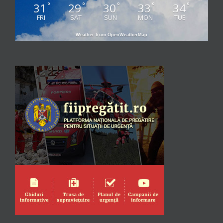
31
29
30
33
34
°
°
°
°
°
FRI
SAT
SUN
MON
TUE
Weather from OpenWeatherMap