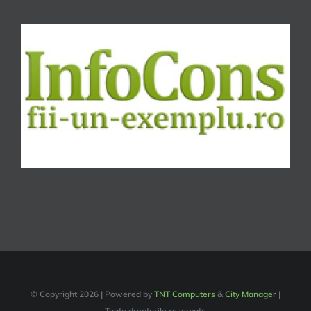
© Copyright
2026 | Powered by
TNT Computers
&
City Manager
|
Toate drepturile rezervate