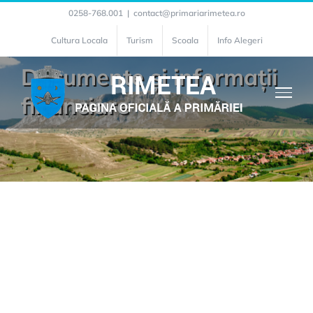
Skip
0258-768.001
|
contact@primariarimetea.ro
to
Cultura Locala
Turism
Scoala
Info Alegeri
content
Documente și informații
financiare