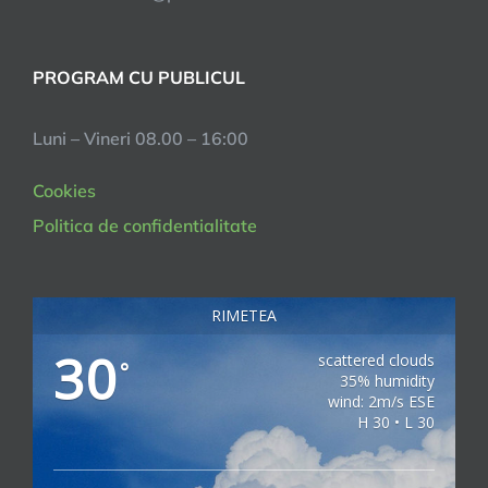
PROGRAM CU PUBLICUL
Luni – Vineri 08.00 – 16:00
Cookies
Politica de confidentialitate
RIMETEA
30
scattered clouds
°
35% humidity
wind: 2m/s ESE
H 30 • L 30