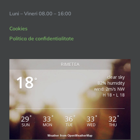
Luni – Vineri 08.00 – 16:00
Cookies
Politica de confidentialitate
RIMETEA
18
clear sky
°
82% humidity
wind: 2m/s NW
H 18 • L 18
29
33
36
33
32
°
°
°
°
°
SUN
MON
TUE
WED
THU
Weather from OpenWeatherMap