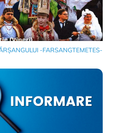
ĂRȘANGULUI -FARSANGTEMETES-