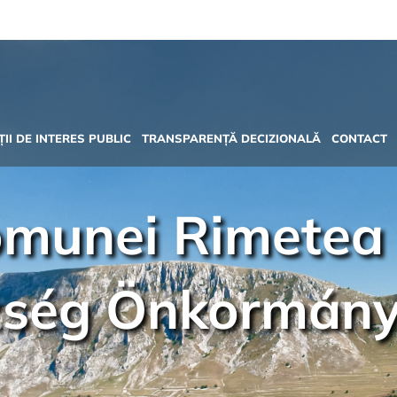
II DE INTERES PUBLIC
TRANSPARENȚĂ DECIZIONALĂ
CONTACT
omunei Rimetea
zség Önkormán