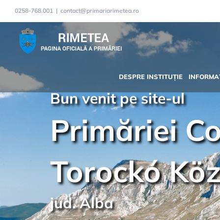
0258-768.001
|
contact@primariarimetea.ro
DESPRE INSTITUȚIE
INFORMAȚ
Bun venit pe site-ul
Primăriei C
Torockó Kö
jud. Alba