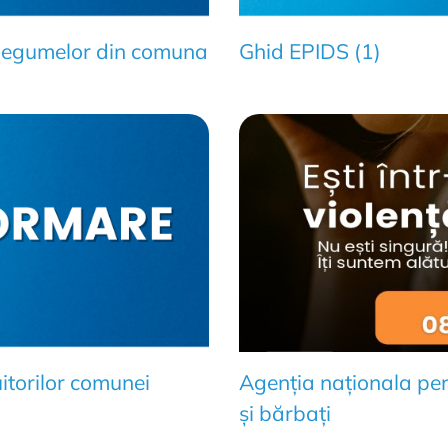
 legumelor din comuna
Ghid EPIDS (1)
itorilor comunei
Agenția naționala pen
și bărbați