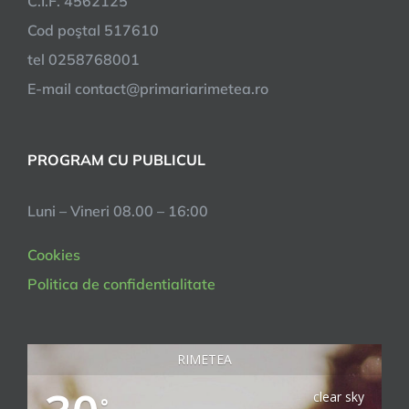
C.I.F. 4562125
Cod poştal 517610
tel 0258768001
E-mail contact@primariarimetea.ro
PROGRAM CU PUBLICUL
Luni – Vineri 08.00 – 16:00
Cookies
Politica de confidentialitate
RIMETEA
clear sky
°