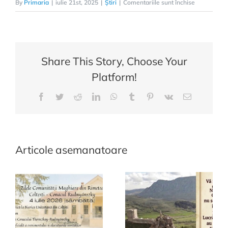
pentru
By
Primaria
|
iulie 21st, 2025
|
Știri
|
Comentariile sunt închise
Agenția
naționala
pentru
egalitatea
Share This Story, Choose Your
de
Platform!
șanse
între
Facebook
Twitter
Reddit
LinkedIn
WhatsApp
Tumblr
Pinterest
Vk
E-
femei
mail:
și
bărbați
Articole asemanatoare