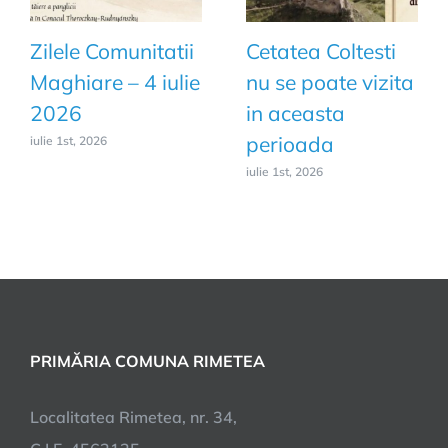
Zilele Comunitatii
Cetatea Coltesti
Maghiare – 4 iulie
nu se poate vizita
2026
in aceasta
perioada
iulie 1st, 2026
iulie 1st, 2026
PRIMĂRIA COMUNA RIMETEA
Localitatea Rimetea, nr. 34,