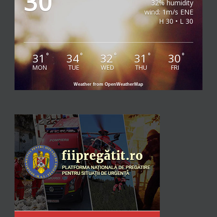
30
32% humidity
wind: 1m/s ENE
H 30 • L 30
31
34
32
31
30
°
°
°
°
°
MON
TUE
WED
THU
FRI
Weather from OpenWeatherMap