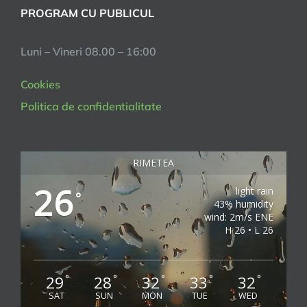
PROGRAM CU PUBLICUL
Luni – Vineri 08.00 – 16:00
Cookies
Politica de confidentialitate
RIMETEA
26
light rain
°
43% humidity
wind: 2m/s ENE
H 26 • L 26
29
28
32
33
32
°
°
°
°
°
SAT
SUN
MON
TUE
WED