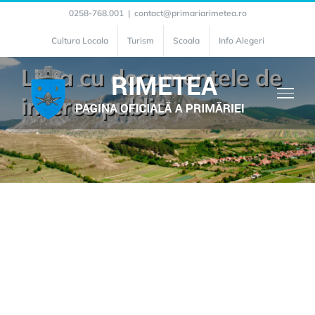
Skip
0258-768.001
|
contact@primariarimetea.ro
to
Cultura Locala
Turism
Scoala
Info Alegeri
content
Lista cu documentele de
interes public