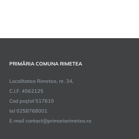
PRIMĂRIA COMUNA RIMETEA
Localitatea Rimetea, nr. 34,
C.I.F. 4562125
Cod poştal 517610
tel 0258768001
E-mail contact@primariarimetea.ro