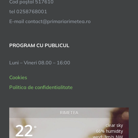
Cod poştal 517610
tel 0258768001
E-mail contact@primariarimetea.ro
PROGRAM CU PUBLICUL
Luni – Vineri 08.00 – 16:00
Cookies
Politica de confidentialitate
RIMETEA
22
clear sky
°
66% humidity
wind: 3m/s NW