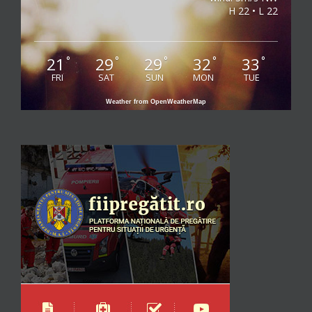
H 22 • L 22
21
29
29
32
33
°
°
°
°
°
FRI
SAT
SUN
MON
TUE
Weather from OpenWeatherMap