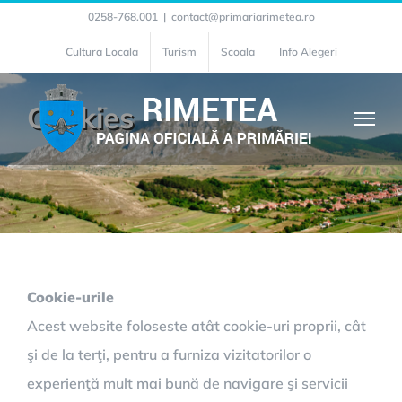
Skip
0258-768.001
|
contact@primariarimetea.ro
to
Cultura Locala
Turism
Scoala
Info Alegeri
content
Cookies
Cookie-urile
Acest website foloseste atât cookie-uri proprii, cât
şi de la terţi, pentru a furniza vizitatorilor o
experienţă mult mai bună de navigare şi servicii