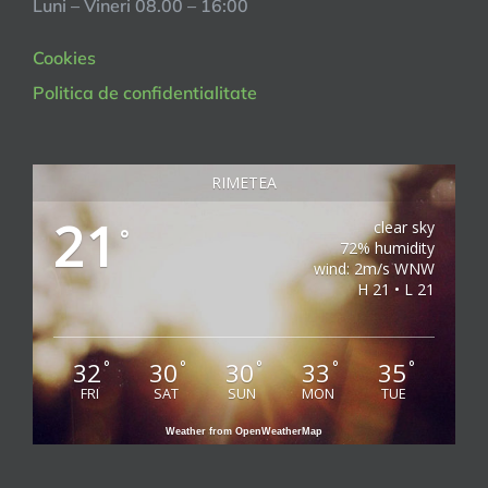
Luni – Vineri 08.00 – 16:00
Cookies
Politica de confidentialitate
RIMETEA
21
clear sky
°
72% humidity
wind: 2m/s WNW
H 21 • L 21
32
30
30
33
35
°
°
°
°
°
FRI
SAT
SUN
MON
TUE
Weather from OpenWeatherMap