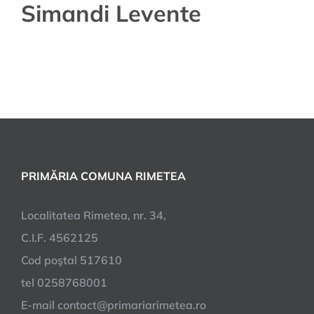
Simandi Levente
PRIMĂRIA COMUNA RIMETEA
Localitatea Rimetea, nr. 34,
C.I.F. 4562125
Cod poştal 517610
tel 0258768001
E-mail contact@primariarimetea.ro