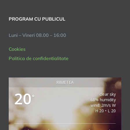
PROGRAM CU PUBLICUL
Luni – Vineri 08.00 – 16:00
Cookies
Politica de confidentialitate
RIMETEA
20
clear sky
°
68% humidity
wind: 2m/s W
H 20 • L 20