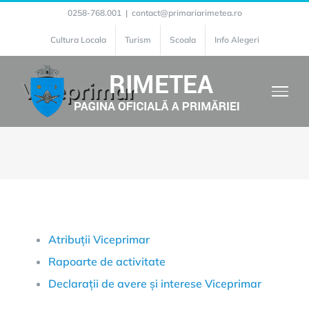
Skip
0258-768.001
|
contact@primariarimetea.ro
to
Cultura Locala
Turism
Scoala
Info Alegeri
content
Viceprimar
Atribuții Viceprimar
Rapoarte de activitate
Declarații de avere și interese Viceprimar