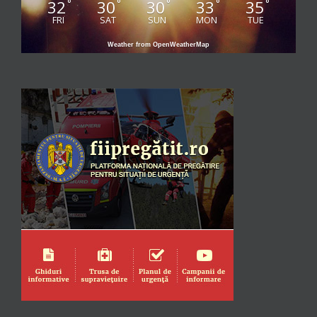
32
30
30
33
35
°
°
°
°
°
FRI
SAT
SUN
MON
TUE
Weather from OpenWeatherMap