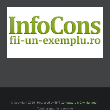
© Copyright
2026 | Powered by
TNT Computers
&
City Manager
|
Toate drepturile rezervate