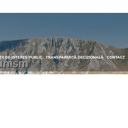
II DE INTERES PUBLIC
TRANSPARENȚĂ DECIZIONALĂ
CONTACT
banism