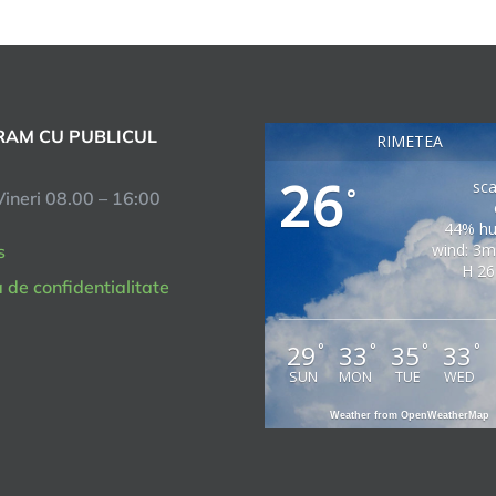
AM CU PUBLICUL
RIMETEA
26
sca
°
Vineri 08.00 – 16:00
44% hu
wind: 3m
s
H 26
a de confidentialitate
29
33
35
33
°
°
°
°
SUN
MON
TUE
WED
Weather from OpenWeatherMap