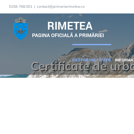
Skip
0258-768.001
|
contact@primariarimetea.ro
to
content
DESPRE INSTITUȚIE
INFORMAȚ
Certificate de ur