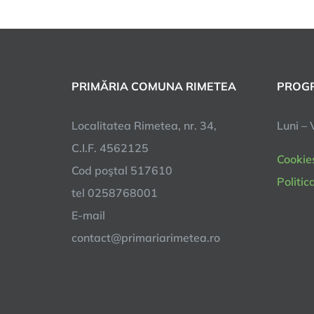
PRIMĂRIA COMUNA RIMETEA
PROGR
Localitatea Rimetea, nr. 34,
Luni – 
C.I.F. 4562125
Cookie
Cod poştal 517610
Politic
tel 0258768001
E-mail
contact@primariarimetea.ro