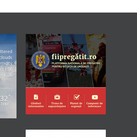
ttered
clouds
midity
/s ESE
 • L 26
32
°
THU