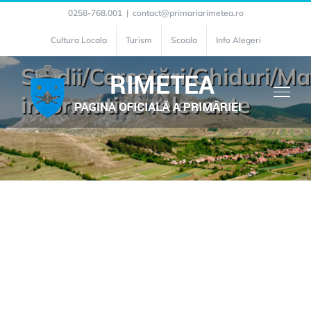
Skip
0258-768.001
|
contact@primariarimetea.ro
to
Cultura Locala
Turism
Scoala
Info Alegeri
content
Studii/Cercetări/Ghiduri/Ma
informative relevante