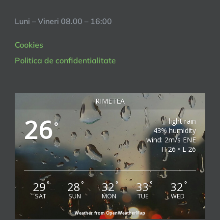
Luni – Vineri 08.00 – 16:00
Cookies
Politica de confidentialitate
RIMETEA
26
light rain
°
43% humidity
wind: 2m/s ENE
H 26 • L 26
29
28
32
33
32
°
°
°
°
°
SAT
SUN
MON
TUE
WED
Weather from OpenWeatherMap