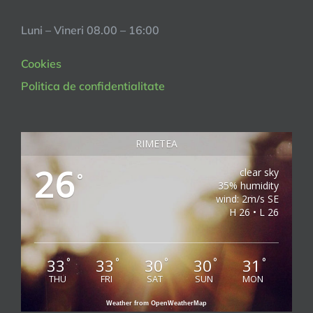
Luni – Vineri 08.00 – 16:00
Cookies
Politica de confidentialitate
RIMETEA
26
clear sky
°
35% humidity
wind: 2m/s SE
H 26 • L 26
33
33
30
30
31
°
°
°
°
°
THU
FRI
SAT
SUN
MON
Weather from OpenWeatherMap