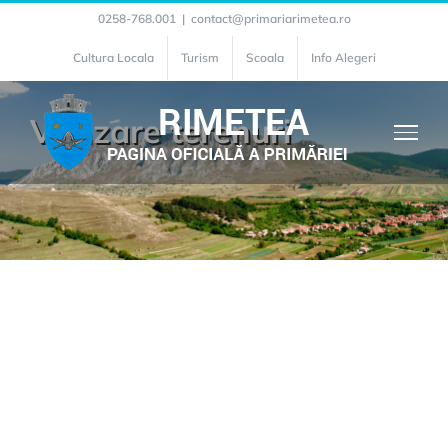
Skip
0258-768.001
|
contact@primariarimetea.ro
to
Cultura Locala
Turism
Scoala
Info Alegeri
content
Vânzare terenuri