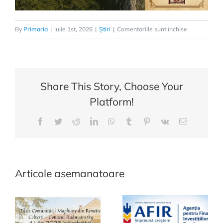
pentru
By
Primaria
|
iulie 1st, 2026
|
Știri
|
Comentariile sunt închise
Cetatea
Coltesti
nu
se
Share This Story, Choose Your
poate
Platform!
vizita
in
Facebook
Twitter
Reddit
LinkedIn
WhatsApp
Tumblr
Pinterest
Vk
E-
aceasta
mail:
perioada
Articole asemanatoare