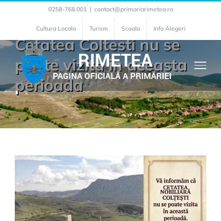
Skip
0258-768.001
|
contact@primariarimetea.ro
to
Cultura Locala
Turism
Scoala
Info Alegeri
Cetatea Coltesti nu se
content
poate vizita in aceasta
perioada