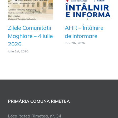
Zilele Comunitatii
AFIR – Întâlnire
Maghiare – 4 iulie
de informare
2026
mai 7th, 2026
iulie 1st, 2026
PRIMĂRIA COMUNA RIMETEA
Localitatea Rimetea, nr. 34,