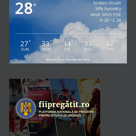
28
broken clouds
°
38% humidity
wind: 3m/s ENE
H 28 • L 28
27
33
34
33
32
°
°
°
°
°
SUN
MON
TUE
WED
THU
Weather from OpenWeatherMap