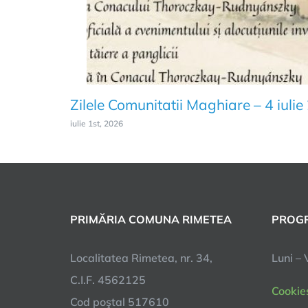
Zilele Comunitatii Maghiare – 4 iuli
iulie 1st, 2026
PRIMĂRIA COMUNA RIMETEA
PROGR
Localitatea Rimetea, nr. 34,
Luni – 
C.I.F. 4562125
Cookie
Cod poştal 517610