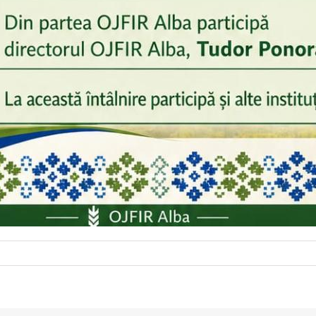
pentru
AFIR
–
Întâlnire