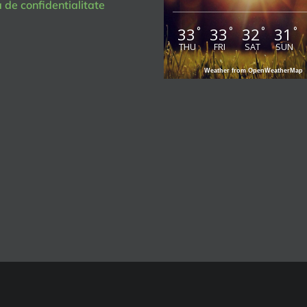
a de confidentialitate
33
33
32
31
°
°
°
°
THU
FRI
SAT
SUN
Weather from OpenWeatherMap