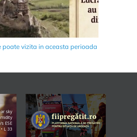
e poate vizita in aceasta perioada
ear sky
midity
/s ESE
 • L 33