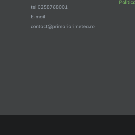
Politic
tel 0258768001
E-mail
contact@primariarimetea.ro