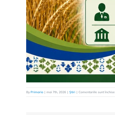
By
Primaria
|
mai 7th, 2026
|
Știri
|
Comentariile sunt închise