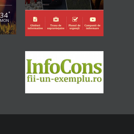
34
°
MON