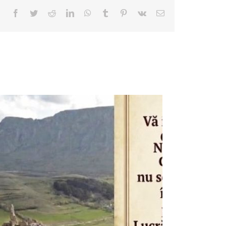
Facebook
Twitter
Reddit
LinkedIn
WhatsApp
Tumblr
Pinterest
Vk
E-
mail: