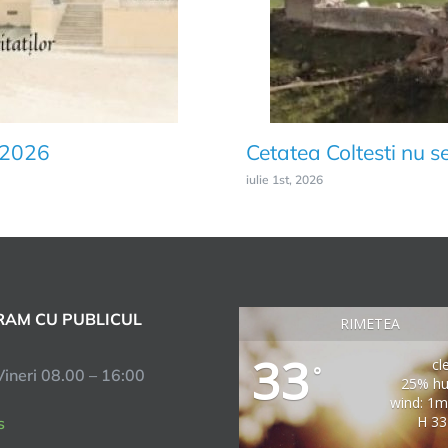
e 2026
Cetatea Coltesti nu s
iulie 1st, 2026
AM CU PUBLICUL
RIMETEA
33
cl
°
Vineri 08.00 – 16:00
25% hu
wind: 1m
H 33
s