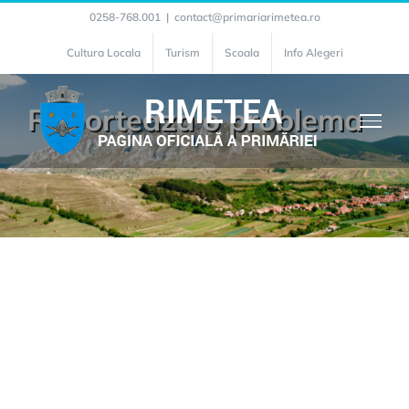
Skip
0258-768.001
|
contact@primariarimetea.ro
to
Cultura Locala
Turism
Scoala
Info Alegeri
content
Raporteaza o problema