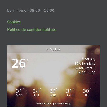
Luni – Vineri 08.00 – 16:00
Cookies
Politica de confidentialitate
RIMETEA
26
clear sky
°
35% humidity
wind: 1m/s E
H 26 • L 26
31
34
32
31
30
°
°
°
°
°
MON
TUE
WED
THU
FRI
Weather from OpenWeatherMap