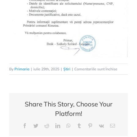
pentru
By
Primaria
|
iulie 29th, 2025
|
Știri
|
Comentariile sunt închise
Informație
importantă
adresată
locuitorilor
Share This Story, Choose Your
comunei
Platform!
Rimetea!
Facebook
Twitter
Reddit
LinkedIn
WhatsApp
Tumblr
Pinterest
Vk
E-
mail: