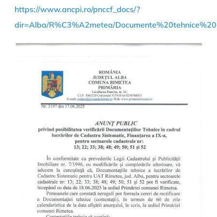
https://www.ancpi.ro/pnccf_docs/?
dir=Alba/R%C3%A2metea/Documente%20tehnice%20a