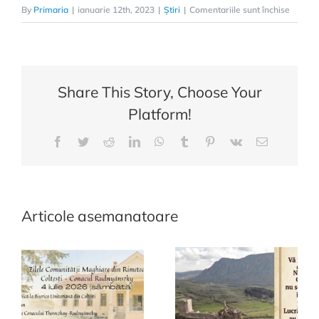
pentru
By
Primaria
|
ianuarie 12th, 2023
|
Știri
|
Comentariile sunt închise
Înmorm
Fărșang
în
Rimete
Share This Story, Choose Your
Platform!
Facebook
Twitter
Reddit
LinkedIn
WhatsApp
Tumblr
Pinterest
Vk
E-
mail:
Articole asemanatoare