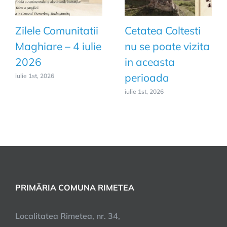
Zilele Comunitatii
Cetatea Coltesti
Maghiare – 4 iulie
nu se poate vizita
2026
in aceasta
perioada
iulie 1st, 2026
iulie 1st, 2026
PRIMĂRIA COMUNA RIMETEA
Localitatea Rimetea, nr. 34,