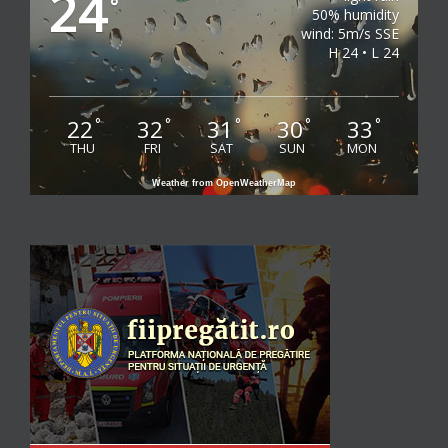
24
°
50% humidity
wind: 5m/s SSE
H 24 • L 24
22
32
31
30
33
°
°
°
°
°
THU
FRI
SAT
SUN
MON
Weather from OpenWeatherMap