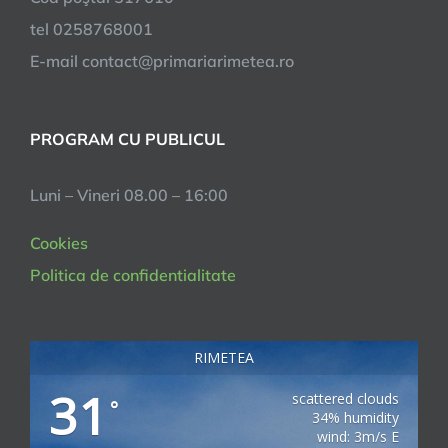
tel 0258768001
E-mail contact@primariarimetea.ro
PROGRAM CU PUBLICUL
Luni – Vineri 08.00 – 16:00
Cookies
Politica de confidentialitate
RIMETEA
31
scattered clouds
°
34% humidity
wind: 3m/s E