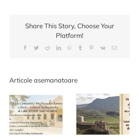
gratuita
INFOMa
Share This Story, Choose Your
Platform!
Facebook
Twitter
Reddit
LinkedIn
WhatsApp
Tumblr
Pinterest
Vk
E-
mail:
Articole asemanatoare