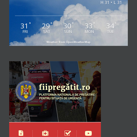
H 31 • L 31
31
29
30
33
34
°
°
°
°
°
FRI
SAT
SUN
MON
TUE
Weather from OpenWeatherMap