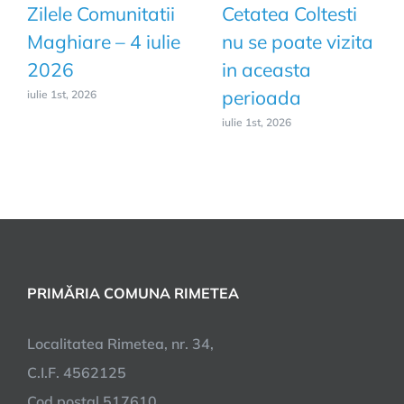
Zilele Comunitatii
Cetatea Coltesti
Maghiare – 4 iulie
nu se poate vizita
2026
in aceasta
perioada
iulie 1st, 2026
iulie 1st, 2026
PRIMĂRIA COMUNA RIMETEA
Localitatea Rimetea, nr. 34,
C.I.F. 4562125
Cod poştal 517610