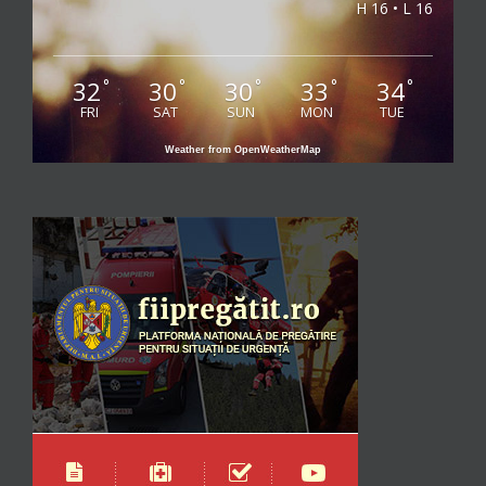
H 16 • L 16
32
30
30
33
34
°
°
°
°
°
FRI
SAT
SUN
MON
TUE
Weather from OpenWeatherMap