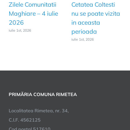
Zilele Comunitatii
Cetatea Coltesti
Maghiare – 4 iulie
nu se poate vizita
2026
in aceasta
perioada
iulie 1st, 2026
iulie 1st, 2026
PRIMĂRIA COMUNA RIMETEA
Localitatea Rimetea, nr. 34,
C.I.F. 4562125
Cod poştal 517610