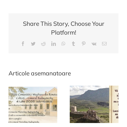
dezbatere
publica-
08.06.2021
Share This Story, Choose Your
Platform!
Facebook
Twitter
Reddit
LinkedIn
WhatsApp
Tumblr
Pinterest
Vk
E-
mail:
Articole asemanatoare