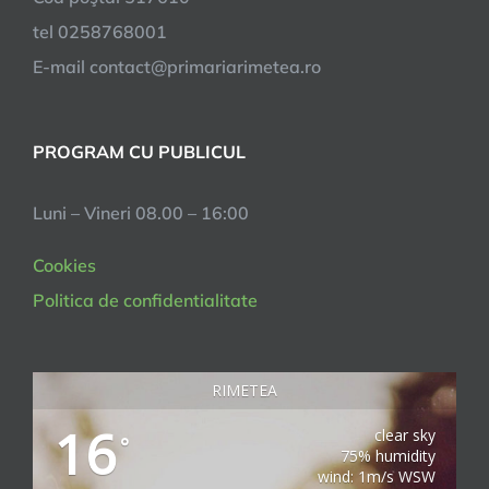
tel 0258768001
E-mail contact@primariarimetea.ro
PROGRAM CU PUBLICUL
Luni – Vineri 08.00 – 16:00
Cookies
Politica de confidentialitate
RIMETEA
16
clear sky
°
75% humidity
wind: 1m/s WSW