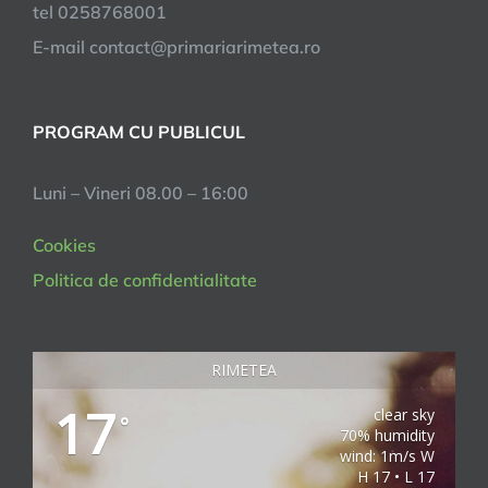
tel 0258768001
E-mail contact@primariarimetea.ro
PROGRAM CU PUBLICUL
Luni – Vineri 08.00 – 16:00
Cookies
Politica de confidentialitate
RIMETEA
17
clear sky
°
70% humidity
wind: 1m/s W
H 17 • L 17