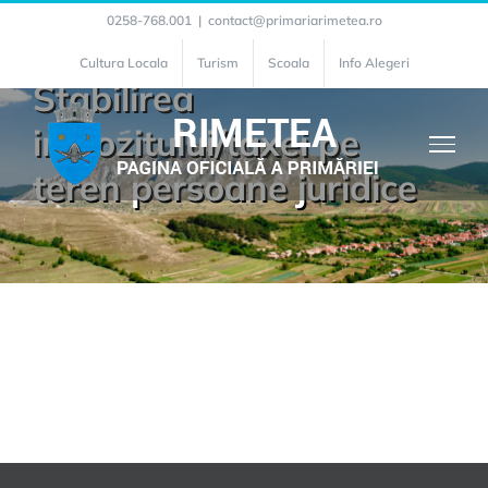
Skip
0258-768.001
|
contact@primariarimetea.ro
to
Cultura Locala
Turism
Scoala
Info Alegeri
Stabilirea
content
impozitului/taxei pe
teren persoane juridice