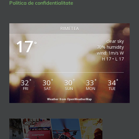
Politica de confidentialitate
RIMETEA
17
clear sky
°
70% humidity
wind: 1m/s W
H 17 • L 17
32
30
30
33
34
°
°
°
°
°
FRI
SAT
SUN
MON
TUE
Weather from OpenWeatherMap