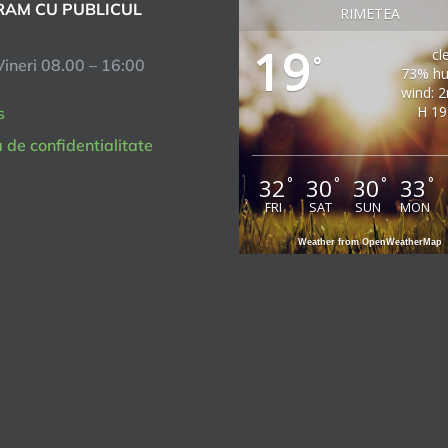
AM CU PUBLICUL
RIMETEA
19
cl
°
Vineri 08.00 – 16:00
73% hu
wind: 
H 19
s
a de confidentialitate
32
30
30
33
°
°
°
°
FRI
SAT
SUN
MON
Weather from OpenWeatherMap