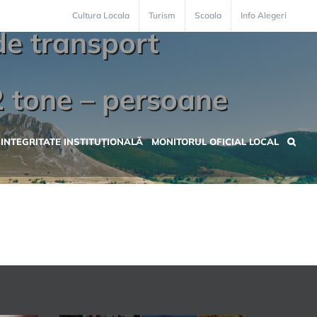
Cultura Locala
Turism
Scoala
Info Alegeri
de transport
2 tone – persoane
INTEGRITATE INSTITUȚIONALĂ
MONITORUL OFICIAL LOCAL