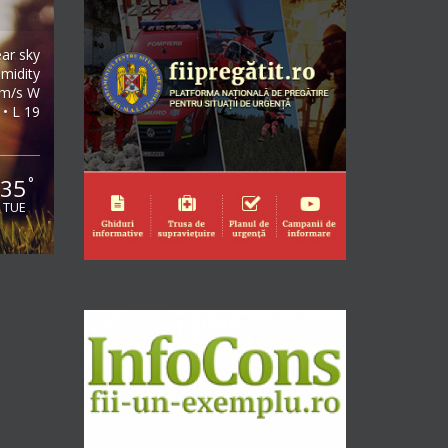
ear sky
midity
2m/s W
 • L 19
35
°
TUE