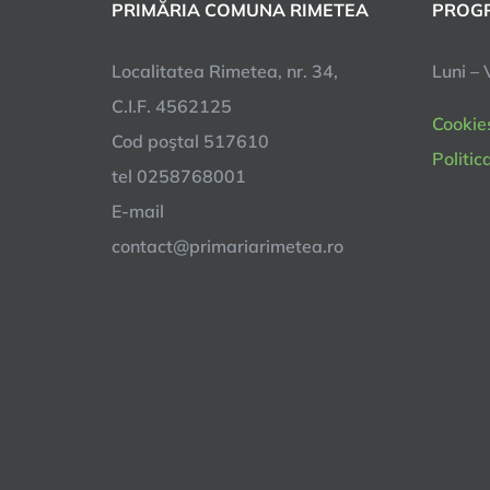
PRIMĂRIA COMUNA RIMETEA
PROGR
Localitatea Rimetea, nr. 34,
Luni – 
C.I.F. 4562125
Cookie
Cod poştal 517610
Politic
tel 0258768001
E-mail
contact@primariarimetea.ro