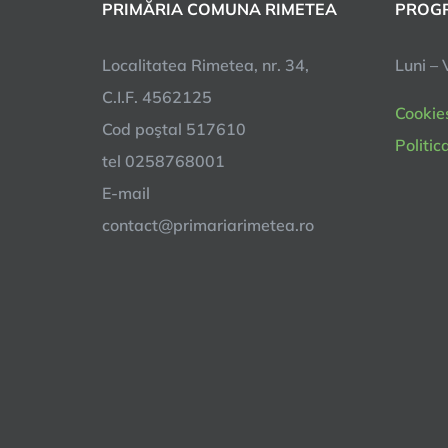
PRIMĂRIA COMUNA RIMETEA
PROGR
Localitatea Rimetea, nr. 34,
Luni – 
C.I.F. 4562125
Cookie
Cod poştal 517610
Politic
tel 0258768001
E-mail
contact@primariarimetea.ro