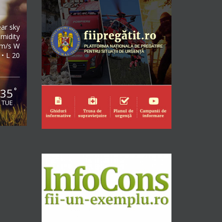
ear sky
midity
2m/s W
 • L 20
35
°
TUE