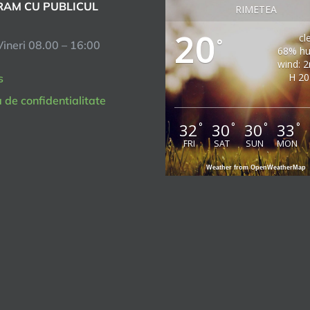
AM CU PUBLICUL
RIMETEA
20
cl
°
Vineri 08.00 – 16:00
68% hu
wind: 
H 20
s
a de confidentialitate
32
30
30
33
°
°
°
°
FRI
SAT
SUN
MON
Weather from OpenWeatherMap