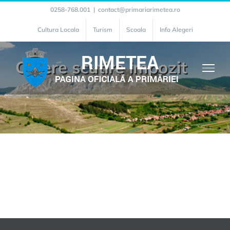
Skip
0258-768.001
|
contact@primariarimetea.ro
to
Cultura Locala
Turism
Scoala
Info Alegeri
content
Cerere scutire impozit