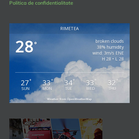
Politica de confidentialitate
RIMETEA
28
broken clouds
°
38% humidity
wind: 3m/s ENE
H 28 • L 28
27
33
34
33
32
°
°
°
°
°
SUN
MON
TUE
WED
THU
Weather from OpenWeatherMap