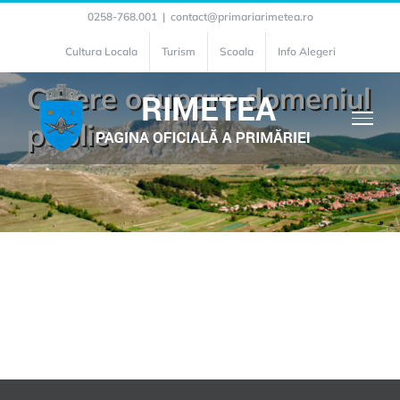
Skip
0258-768.001
|
contact@primariarimetea.ro
to
Cultura Locala
Turism
Scoala
Info Alegeri
content
Cerere ocupare domeniul
public