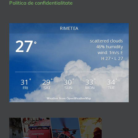
Politica de confidentialitate
RIMETEA
27
scattered clouds
°
46% humidity
wind: 1m/s E
H 27 • L 27
31
29
30
33
34
°
°
°
°
°
FRI
SAT
SUN
MON
TUE
Weather from OpenWeatherMap