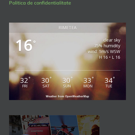
Politica de confidentialitate
RIMETEA
16
clear sky
°
75% humidity
wind: 1m/s WSW
H 16 • L 16
32
30
30
33
34
°
°
°
°
°
FRI
SAT
SUN
MON
TUE
Weather from OpenWeatherMap