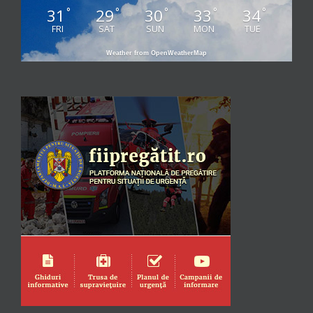
31
29
30
33
34
°
°
°
°
°
FRI
SAT
SUN
MON
TUE
Weather from OpenWeatherMap