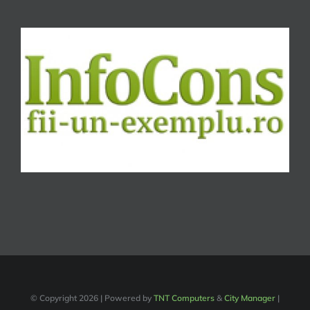
© Copyright
2026 | Powered by
TNT Computers
&
City Manager
|