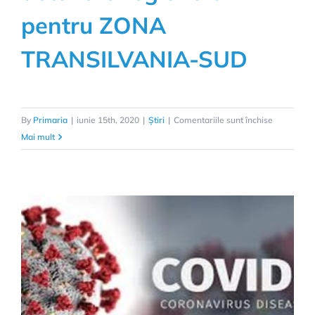
pentru ZONA
TRANSILVANIA-SUD
pentru
By
Primaria
|
iunie 15th, 2020
|
Știri
|
Comentariile sunt închise
COD
Mai mult
GALBEN
si
PORTOCAL
si
detaliere
regionala
pentru
ZONA
TRANSILV
SUD