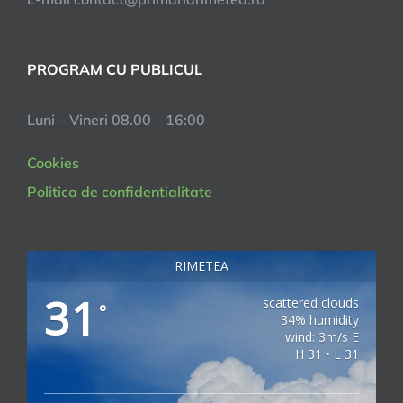
PROGRAM CU PUBLICUL
Luni – Vineri 08.00 – 16:00
Cookies
Politica de confidentialitate
RIMETEA
31
scattered clouds
°
34% humidity
wind: 3m/s E
H 31 • L 31