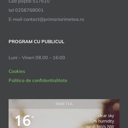
Cod poştal 517610
tel 0258768001
E-mail contact@primariarimetea.ro
PROGRAM CU PUBLICUL
Luni – Vineri 08.00 – 16:00
Cookies
Politica de confidentialitate
RIMETEA
16
clear sky
°
72% humidity
wind: 1m/s NW