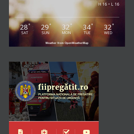
H 16 • L 16
28
29
32
34
32
°
°
°
°
°
SAT
SUN
MON
TUE
WED
Weather from OpenWeatherMap