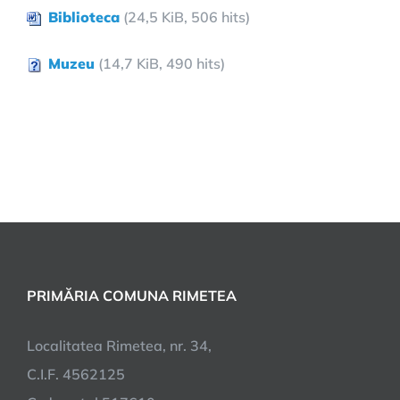
Biblioteca
(24,5 KiB, 506 hits)
Muzeu
(14,7 KiB, 490 hits)
PRIMĂRIA COMUNA RIMETEA
Localitatea Rimetea, nr. 34,
C.I.F. 4562125