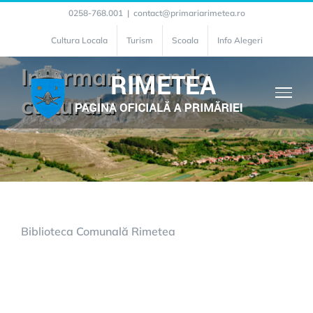
Skip
0258-768.001
|
contact@primariarimetea.ro
to
Cultura Locala
Turism
Scoala
Info Alegeri
content
Informari agenda
culturala
Biblioteca Comunală Rimetea